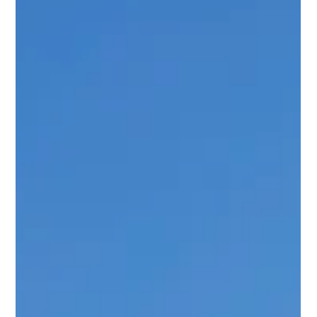
ＧＷの店休日お知らせ
誠に勝手ながら、2026年5月4日(月)～5月6日(水)までお休みさ
せて頂きます。尚、5月7日(木)より宇部店、福岡店通常営業致
しております。