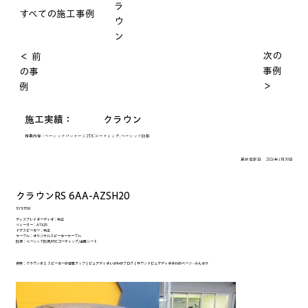
ラ
すべての施工事例
ウ
ン
次の
＜ 前
事例
の事
＞
例
施工実績：
クラウン
作業内容：
ベーシックパッケージ, PDCコーティング, ベーシック防振
最終更新日
2026年1月30日
クラウンRS 6AA-AZSH20
SYSTEM
ディスプレイオーディオ：純正
ツィーター：ATX25
ドアスピーカー：純正
ケーブル：オリジナルスピーカーケーブル
防振：ベーシック防振/PDCコーティング/金属シート
参照：
クラウンＲＳ スピーカーの音質アップ｜ピュアディオいがわのブログ｜サウンドピュアディオ井川のページ - みんカラ