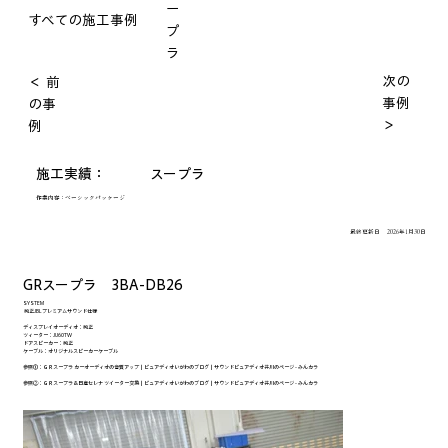
ー
すべての施工事例
プ
ラ
次の
＜ 前
事例
の事
＞
例
施工実績：
スープラ
作業内容：
ベーシックパッケージ
最終更新日
2026年1月30日
GRスープラ 3BA-DB26
SYSTEM
純正JBLプレミアムサウンド仕様
ディスプレイオーディオ：純正
ツィーター：JU60TW
ドアスピーカー：純正
ケーブル：オリジナルスピーカーケーブル
参照①：
ＧＲスープラ カーオーディオの音質アップ｜ピュアディオいがわのブログ｜サウンドピュアディオ井川のページ - みんカラ
参照②：
ＧＲスープラ＆日産セレナ ツイーター交換｜ピュアディオいがわのブログ｜サウンドピュアディオ井川のページ - みんカラ